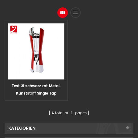
Test 3l schwarz rot Metall
Kunststoff Single Tap
Bierturm für große Kapazität
Bierspender
A total of
1
pages
KATEGORIEN