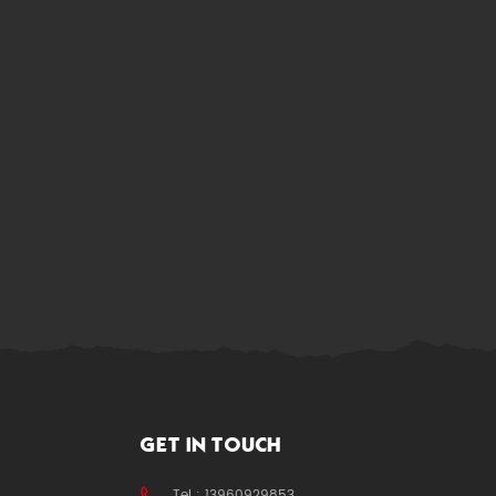
ast year of 2019.We
GET IN TOUCH
Tel : 13960929853