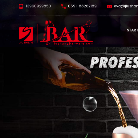
13960929853
0591-88262189
eva@jiusha
START