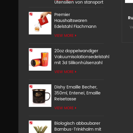
Utensilien von stansport
Premier
Ru
Haushaltswaren
au
Edelstahl Flachmann
V
VIEW MORE
20oz doppelwandiger
Vakuumisolationsedelstahl
mit 3d Silikonhülsenzahl
VIEW MORE
Dishy Emaille Becher,
350ml, Entenei, Emaille
Reisetasse
VIEW MORE
Biologisch abbaubarer
Bambus-Trinkhalm mit