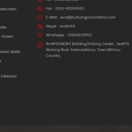
Fax : 0591-88206962
bedrucken
E-Mail :
eva@jiushangpromotions.com
Skype :
evalin60
atte
Whatsapp : 13960929853
 trinken
Rm#1911,NO#3 Building,Xintong Center，No#79
Wulong River Avenue,Nanyu Town,Minhou
inken Matte
Country,
e
 Edelstahl