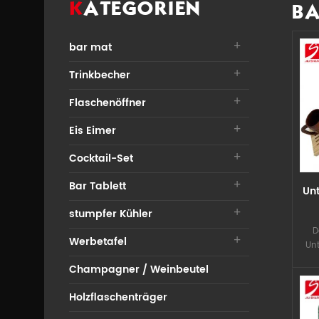
KATEGORIEN
BA
bar mat
Trinkbecher
Flaschenöffner
Eis Eimer
Cocktail-Set
Bar Tablett
Un
stumpfer Kühler
D
Werbetafel
Unt
L
Champagner / Weinbeutel
Holzflaschenträger
Kund
d