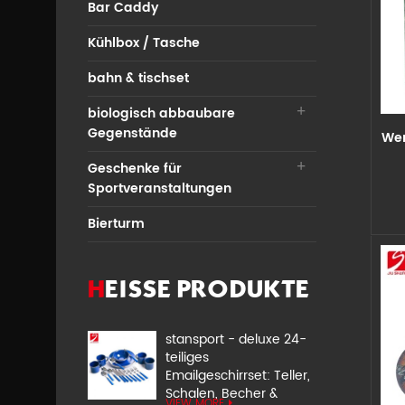
Bar Caddy
Kühlbox / Tasche
bahn & tischset
biologisch abbaubare
Gegenstände
Wer
Geschenke für
U
Sportveranstaltungen
Bierturm
HEISSE PRODUKTE
stansport - deluxe 24-
teiliges
Emailgeschirrset: Teller,
Schalen, Becher &
VIEW MORE