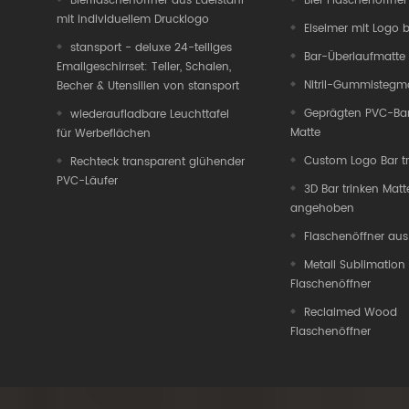
Bierflaschenöffner aus Edelstahl
Bier Flaschenöffner
mit individuellem Drucklogo
Eiseimer mit Logo 
stansport - deluxe 24-teiliges
Bar-Überlaufmatte
Emailgeschirrset: Teller, Schalen,
Nitril-Gummistegm
Becher & Utensilien von stansport
Geprägten PVC-Bar
wiederaufladbare Leuchttafel
Matte
für Werbeflächen
Custom Logo Bar tr
Rechteck transparent glühender
PVC-Läufer
3D Bar trinken Matt
angehoben
Flaschenöffner aus
Metall Sublimation
Flaschenöffner
Reclaimed Wood
Flaschenöffner