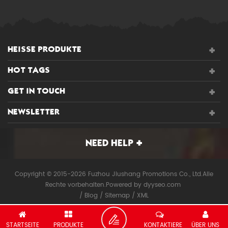
HEISSE PRODUKTE
HOT TAGS
GET IN TOUCH
NEWSLETTER
NEED HELP
Copyright © 2015-2026 Fuzhou Jiushang Promotions Co., Ltd.Alle
Rechte vorbehalten.
Powered by
dyyseo.com
/
Blog
/
Sitemap
/
XML
STARTSEITE
PRODUKTE
KONTAKTIERE
ÜBER UNS